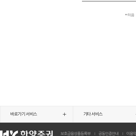
처음
바로가기 서비스
기타 서비스
보호금융상품등록부
공동인증안내
이용