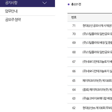
공지사항
총 221건
업무안내
번호
공모주 청약
71
현대상선 공모사채 사채권자
70
(주)스틸플라워 일반공모 
69
(주)스틸플라워 배정 및 
68
(주)스틸플라워 일반공모 
67
(주)네오디안테크놀로지 배
66
(주)네오디안테크놀로지 
65
페이퍼코리아(주) 제106
64
(종료) 페이퍼코리아(주) 
63
(주)솔고바이오메디칼 배정
62
현대상선㈜ 제186회 무보