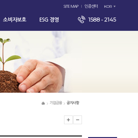
KOR
SITE MAP
인증센터
1588 - 2145
소비자보호
ESG 경영
기업금융
공지사항