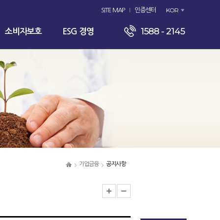
KOR
SITE MAP
인증센터
1588 - 2145
소비자보호
ESG 경영
기업금융
공지사항