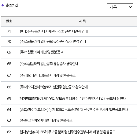
총 221건
번호
제 목
71
현대상선 공모사채 사채권자 집회 관련 채권자 안내
70
(주)스틸플라워 일반공모 유상증자 일정 변경 안내
69
(주)스틸플라워 배정 및 환불공고
68
(주)스틸플라워 일반공모 유상증자 청약안내
67
(주)네오디안테크놀로지 배정 및 환불공고
66
(주)네오디안테크놀로지 실권주 일반공모 청약안내
65
페이퍼코리아(주) 제106회 무보증 분리형 신주인수권부사채 일반공모 배정 안내
64
(종료) 페이퍼코리아(주) 제106호 무보증 분리형 신주인수권부사채 일반공모 안내
63
(주)솔고바이오메디칼 배정 및 환불공고
62
현대상선㈜ 제186회 무보증 분리형 신주인수권부사채 배정 및 환불공고