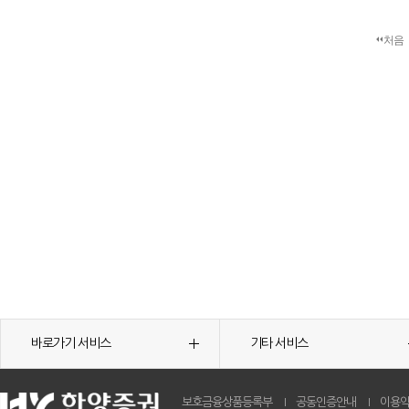
처음
바로가기 서비스
기타 서비스
보호금융상품등록부
공동인증안내
이용