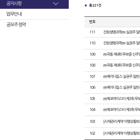
공지사항
총 221건
업무안내
번호
공모주 청약
111
진원생명과학㈜ 실권주 일
110
진원생명과학㈜ 실권주 일
109
㈜국동 제9회 무보증 신주
108
㈜국동 제9회 무보증 신
107
㈜에이디칩스 실권주 일반
106
㈜에이디칩스 실권주 일반
105
㈜에코마이스터 제3회 무
104
㈜에코마이스터 제3회 무
103
[사채관리계약 이행상황보
102
[사채관리계약 이행상황보고