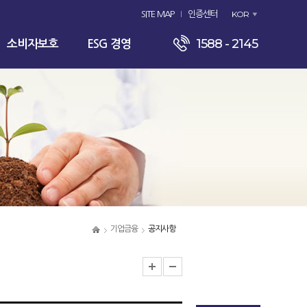
KOR
SITE MAP
인증센터
1588 - 2145
소비자보호
ESG 경영
기업금융
공지사항