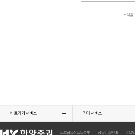
처음
바로가기 서비스
기타 서비스
보호금융상품등록부
공동인증안내
이용