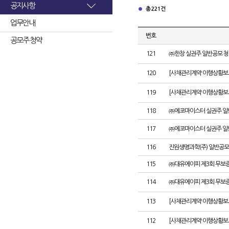
공지사항
총 221건
업무안내
번호
공모주 청약
121
㈜한창 실권주 일반공모 청
120
[사채관리계약 이행상황보고
119
[사채관리계약 이행상황보고
118
㈜에코마이스터 실권주 일
117
㈜에코마이스터 실권주 일
116
진원생명과학(주) 일반공모
115
㈜대유에이피 제3회 무보
114
㈜대유에이피 제3회 무보
113
[사채관리계약 이행상황보
112
[사채관리계약 이행상황보고