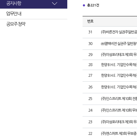
공지사항
총 221건
업무안내
번호
공모주 청약
31
(주)바른전자 실권주일반공
30
㈜엠텍비젼 실권주 일반청
29
(주)미성포리테크 제3회 
28
한양 B.H.E. 기업인수목적
27
한양 B.H.E. 기업인수목적(주
26
한양 B.H.E. 기업인수목적(
25
(주)인스프리트 제10회 전
24
(주)인스프리트 제10회 무
23
(주)미성포리테크 제3회 
22
(주)엔스퍼트 제3회 무보증