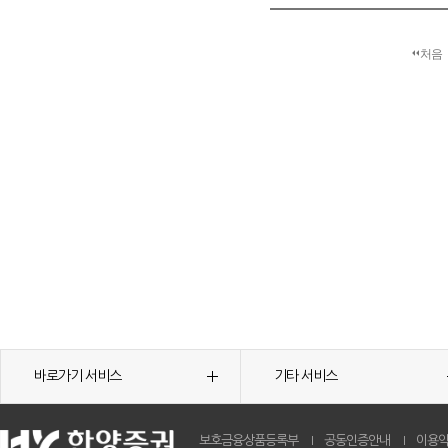
처음
바로가기 서비스
기타 서비스
보호금융상품등록부
공동인증안내
이용