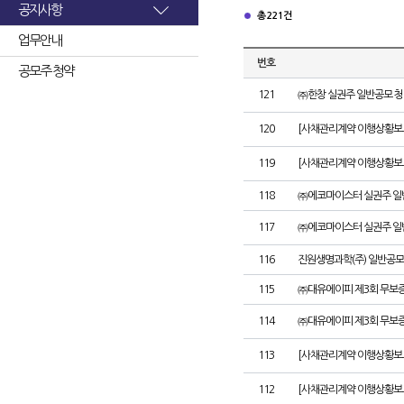
공지사항
총 221건
업무안내
번호
공모주 청약
121
㈜한창 실권주 일반공모 청
120
[사채관리계약 이행상황보고
119
[사채관리계약 이행상황보고
118
㈜에코마이스터 실권주 일
117
㈜에코마이스터 실권주 일
116
진원생명과학(주) 일반공모
115
㈜대유에이피 제3회 무보
114
㈜대유에이피 제3회 무보
113
[사채관리계약 이행상황보
112
[사채관리계약 이행상황보고