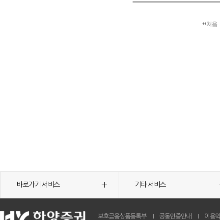
처음
바로가기 서비스
기타 서비스
보호금융상품등록부
공동인증안내
이용