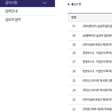
공지사항
총 221건
업무안내
번호
공모주 청약
31
(주)바른전자 실권주일반공
30
㈜엠텍비젼 실권주 일반청
29
(주)미성포리테크 제3회 
28
한양 B.H.E. 기업인수목적
27
한양 B.H.E. 기업인수목적(주
26
한양 B.H.E. 기업인수목적(
25
(주)인스프리트 제10회 전
24
(주)인스프리트 제10회 무
23
(주)미성포리테크 제3회 
22
(주)엔스퍼트 제3회 무보증