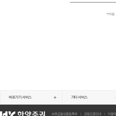
처음
바로가기 서비스
기타 서비스
보호금융상품등록부
공동인증안내
이용