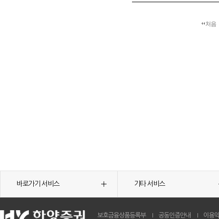
처음
바로가기 서비스
기타 서비스
보호금융상품등록부
공동인증안내
이용