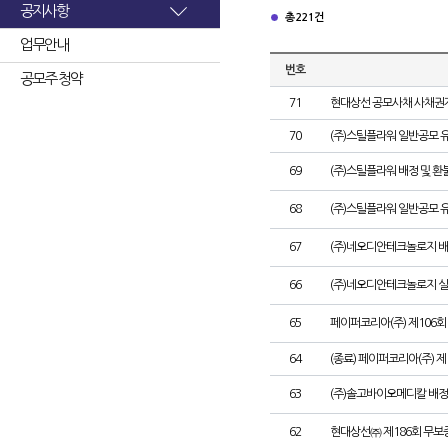
공지사항
총 221건
업무안내
번호
공모주 청약
71
현대상선 공모사채 사채권자
70
(주)스틸플라워 일반공모 
69
(주)스틸플라워 배정 및 
68
(주)스틸플라워 일반공모 
67
(주)네오디안테크놀로지 배
66
(주)네오디안테크놀로지 
65
페이퍼코리아(주) 제106
64
(종료) 페이퍼코리아(주) 
63
(주)솔고바이오메디칼 배정
62
현대상선㈜ 제186회 무보