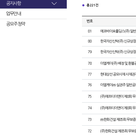
공지사항
총 221건
업무안내
번호
공모주 청약
81
에코바이오홀딩스(주) 일
80
한국자산신탁(주) 신규상장
79
한국자산신탁(주) 신규상장
78
이엘케이(주) 배정 및 환불
77
현대상선 공모사채 사채권자
76
이엘케이㈜ 실권주 일반공
75
(주)에프티이앤이 제8회 
74
(주)에프티이앤이 제8회 
73
㈜한화건설 제85회 무보증
72
(주)한화건설 제85회 무보