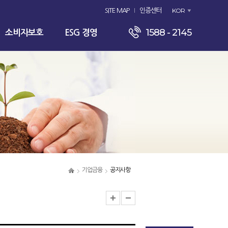
KOR
SITE MAP
인증센터
1588 - 2145
소비자보호
ESG 경영
기업금융
공지사항