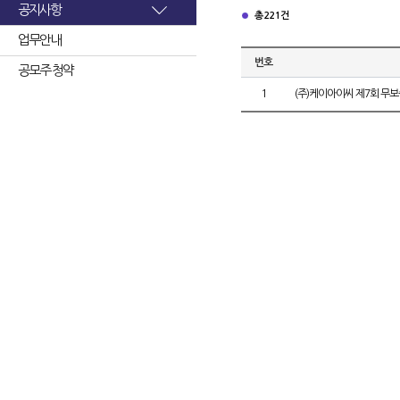
공지사항
총 221건
업무안내
번호
공모주 청약
1
(주)케이아이씨 제7회 무