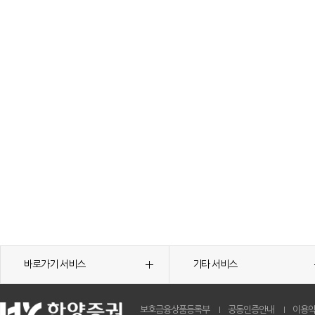
바로가기 서비스
기타 서비스
보호금융상품등록부
공동인증안내
이용