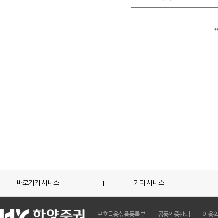
바로가기 서비스
기타 서비스
보호금융상품등록부
공동인증안내
이용