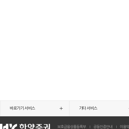
바로가기 서비스
기타 서비스
보호금융상품등록부
공동인증안내
이용