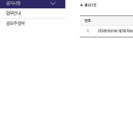
공지사항
총 221건
업무안내
번호
공모주 청약
1
(주)케이아이씨 제7회 무