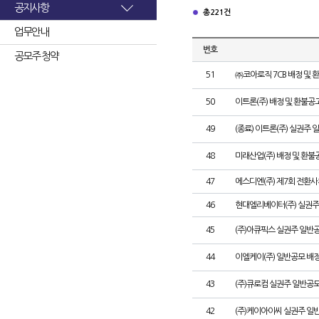
공지사항
총 221건
업무안내
번호
공모주 청약
51
㈜코아로직 7CB 배정 및 
50
이트론(주) 배정 및 환불공
49
(종료) 이트론(주) 실권주
48
미래산업(주) 배정 및 환불
47
에스디엔(주) 제7회 전환사
46
현대엘리베이터(주) 실권주
45
(주)아큐픽스 실권주 일반
44
이엘케이(주) 일반공모 배
43
(주)큐로컴 실권주 일반공모
42
(주)케이아이씨 실권주 일반