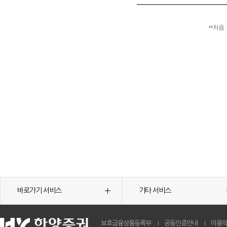
처음
바로가기 서비스
기타 서비스
보호금융상품등록부
공동인증안내
이용