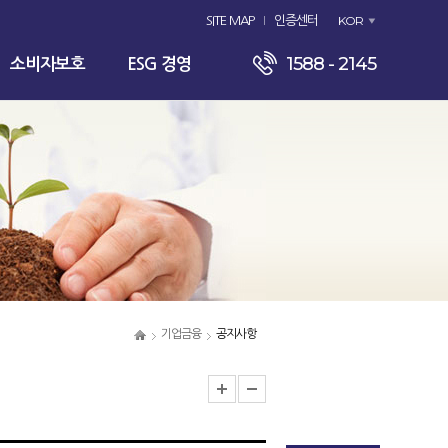
KOR
SITE MAP
인증센터
1588 - 2145
소비자보호
ESG 경영
기업금융
공지사항