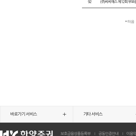
92
(주)씨씨에스 제12회 무
처음
바로가기 서비스
기타 서비스
보호금융상품등록부
공동인증안내
이용