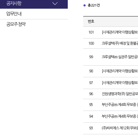
공지사항
총 221건
업무안내
번호
공모주 청약
101
[사채관리계약 이행상황보고
100
크루셜텍(주) 배정 및 환불
99
크루셜텍㈜ 실권주 일반공
98
[사채관리계약 이행상황보고
97
[사채관리계약 이행상황보고
96
진원생명과학(주) 일반공모
95
부산주공㈜ 제4회 무보증 
94
부산주공㈜ 제4회 무보증 
93
(주)씨씨에스 제12회 무