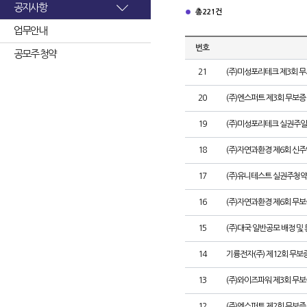
공지사항
총 221건
업무안내
번호
공모주 청약
21
(주)미성포리테크 제3회 
20
(주)엔스퍼트 제3회 무보
19
(주)미성포리테크 실권주일
18
(주)자연과환경 제6회 신
17
(주)유니테스트 실권주청약
16
(주)자연과환경 제6회 무
15
(주)대국 일반공모 배정 및
14
기륭전자(주) 제12회 무보
13
(주)와이즈파워 제3회 무보
12
(주)엔스퍼트 제2회 무보증