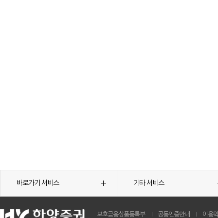
바로가기 서비스
기타 서비스
보호금융상품등록부
공동인증안내
이용