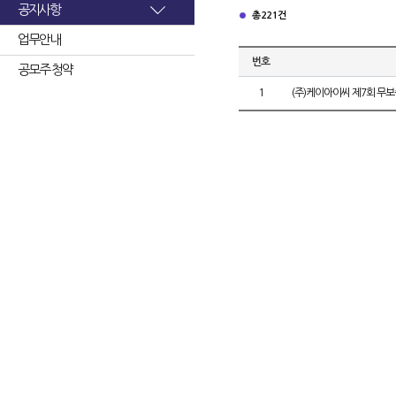
공지사항
총 221건
업무안내
번호
공모주 청약
1
(주)케이아이씨 제7회 무