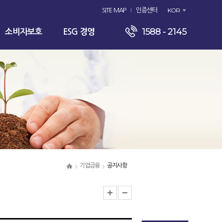
KOR
SITE MAP
인증센터
1588 - 2145
소비자보호
ESG 경영
기업금융
공지사항