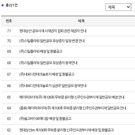
총 221건
번호
제 목
71
현대상선 공모사채 사채권자 집회 관련 채권자 안내
70
(주)스틸플라워 일반공모 유상증자 일정 변경 안내
69
(주)스틸플라워 배정 및 환불공고
68
(주)스틸플라워 일반공모 유상증자 청약안내
67
(주)네오디안테크놀로지 배정 및 환불공고
66
(주)네오디안테크놀로지 실권주 일반공모 청약안내
65
페이퍼코리아(주) 제106회 무보증 분리형 신주인수권부사채 일반공모 배정 안내
64
(종료) 페이퍼코리아(주) 제106호 무보증 분리형 신주인수권부사채 일반공모 안내
63
(주)솔고바이오메디칼 배정 및 환불공고
62
현대상선㈜ 제186회 무보증 분리형 신주인수권부사채 배정 및 환불공고