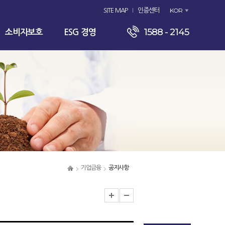
KOR
SITE MAP
인증센터
1588 - 2145
소비자보호
ESG 경영
기업금융
공지사항