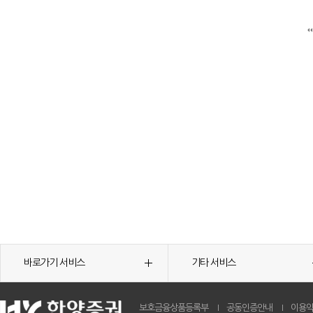
바로가기 서비스
기타 서비스
보호금융상품등록부
공동인증안내
이용