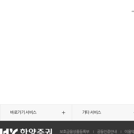
바로가기 서비스
기타 서비스
보호금융상품등록부
공동인증안내
이용