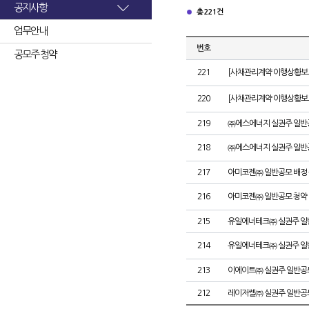
공지사항
총 221건
업무안내
번호
공모주 청약
221
[사채관리계약 이행상황보고
220
[사채관리계약 이행상황보고
219
㈜에스에너지 실권주 일반
218
㈜에스에너지 실권주 일반
217
아미코젠㈜ 일반공모 배정
216
아미코젠㈜ 일반공모 청약
215
유일에너테크㈜ 실권주 일
214
유일에너테크㈜ 실권주 일
213
이에이트㈜ 실권주 일반공
212
레이저쎌㈜ 실권주 일반공