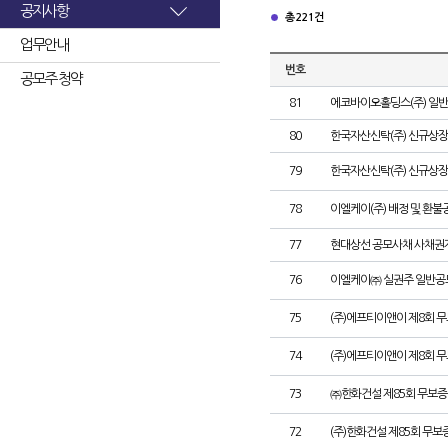
공지사항
총 221건
업무안내
번호
공모주 청약
81
에코바이오홀딩스(주) 일
80
한국자산신탁(주) 신규상장
79
한국자산신탁(주) 신규상장
78
이엘케이(주) 배정 및 환불
77
현대상선 공모사채 사채권자
76
이엘케이㈜ 실권주 일반공
75
(주)에프티이앤이 제8회 
74
(주)에프티이앤이 제8회 
73
㈜한화건설 제85회 무보증
72
(주)한화건설 제85회 무보