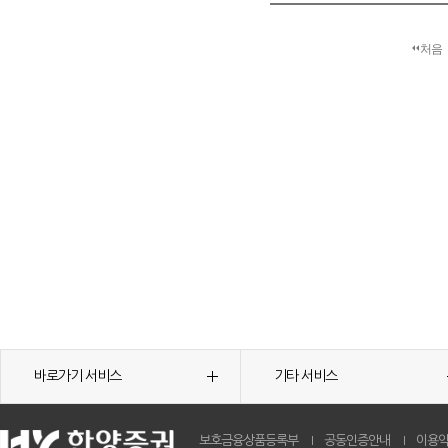
처음
바로가기 서비스
기타 서비스
보호금융상품등록부
공동인증안내
이용