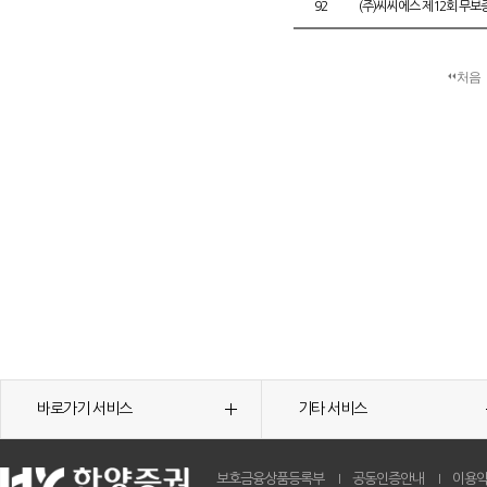
92
(주)씨씨에스 제12회 무
처음
바로가기 서비스
기타 서비스
보호금융상품등록부
공동인증안내
이용