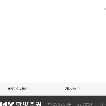
바로가기 서비스
기타 서비스
보호금융상품등록부
공동인증안내
이용