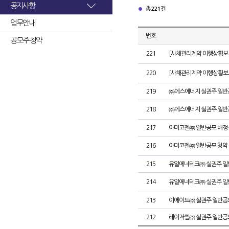
공지사항
총 221건
업무안내
번호
공모주 청약
221
[사채관리계약 이행상황보고
220
[사채관리계약 이행상황보고
219
㈜에스에너지 실권주 일반
218
㈜에스에너지 실권주 일반
217
아미코젠㈜ 일반공모 배정
216
아미코젠㈜ 일반공모 청약
215
유일에너테크㈜ 실권주 일
214
유일에너테크㈜ 실권주 일
213
이에이트㈜ 실권주 일반공
212
레이저쎌㈜ 실권주 일반공