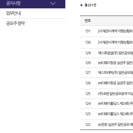
공지사항
총 221건
업무안내
번호
공모주 청약
131
[사채관리계약 이행상황보고
130
[사채관리계약 이행상황보고
129
에스퓨얼셀(주) 일반공모청
128
㈜티웨이항공 실권주 일반
127
에스트래픽(주) 일반공모청
126
㈜티웨이항공 실권주 일반
125
(주)코렌 일반공모청약 미
124
㈜티웨이홀딩스 제24회 
123
㈜티웨이홀딩스 제24회 
122
㈜한창 실권주 일반공모 배