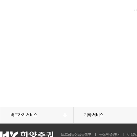
바로가기 서비스
기타 서비스
보호금융상품등록부
공동인증안내
이용