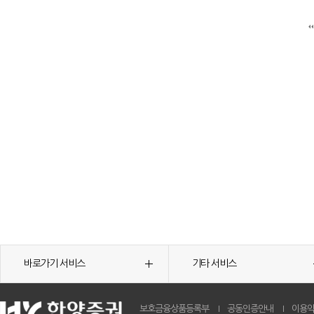
바로가기 서비스
기타 서비스
보호금융상품등록부
공동인증안내
이용