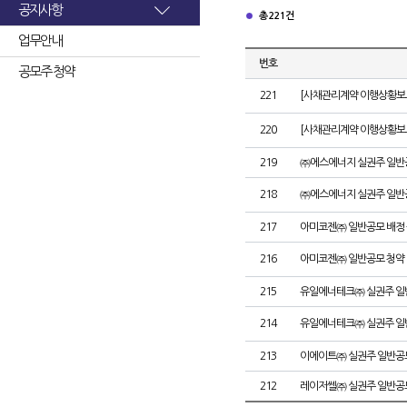
공지사항
총 221건
업무안내
번호
공모주 청약
221
[사채관리계약 이행상황보고
220
[사채관리계약 이행상황보고
219
㈜에스에너지 실권주 일반
218
㈜에스에너지 실권주 일반
217
아미코젠㈜ 일반공모 배정
216
아미코젠㈜ 일반공모 청약
215
유일에너테크㈜ 실권주 일
214
유일에너테크㈜ 실권주 일
213
이에이트㈜ 실권주 일반공
212
레이저쎌㈜ 실권주 일반공