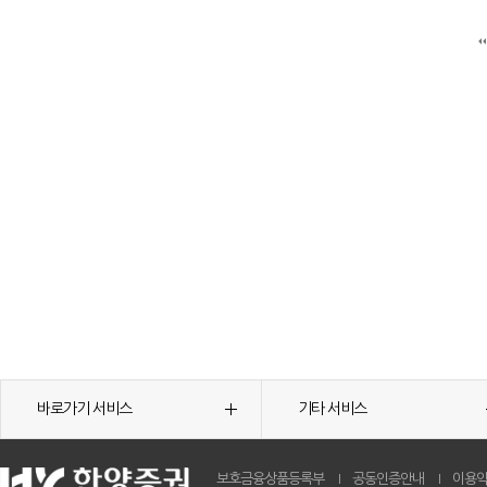
바로가기 서비스
기타 서비스
보호금융상품등록부
공동인증안내
이용