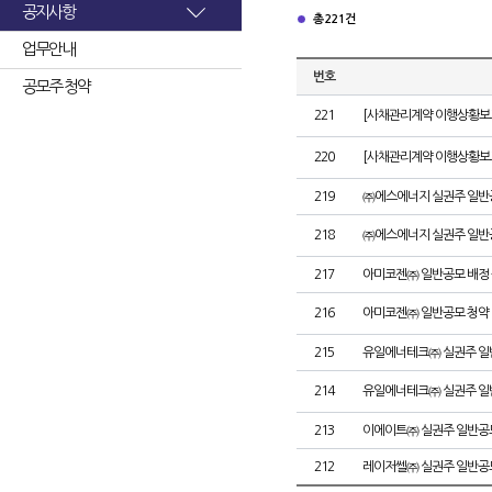
공지사항
총 221건
업무안내
번호
공모주 청약
221
[사채관리계약 이행상황보고
220
[사채관리계약 이행상황보고
219
㈜에스에너지 실권주 일반
218
㈜에스에너지 실권주 일반
217
아미코젠㈜ 일반공모 배정
216
아미코젠㈜ 일반공모 청약
215
유일에너테크㈜ 실권주 일
214
유일에너테크㈜ 실권주 일
213
이에이트㈜ 실권주 일반공
212
레이저쎌㈜ 실권주 일반공