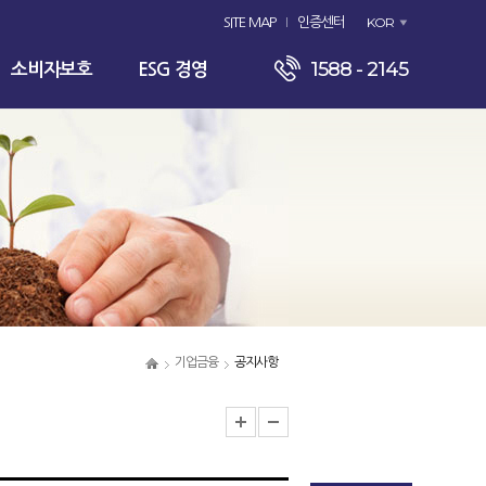
KOR
SITE MAP
인증센터
1588 - 2145
소비자보호
ESG 경영
기업금융
공지사항