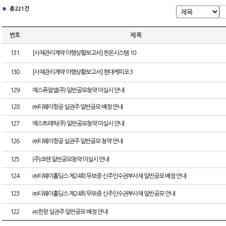
총 221건
번호
제 목
131
[사채관리계약 이행상황보고서] 한온시스템 10
130
[사채관리계약 이행상황보고서] 현대케피코 3
129
에스퓨얼셀(주) 일반공모청약 미실시 안내
128
㈜티웨이항공 실권주 일반공모 배정 안내
127
에스트래픽(주) 일반공모청약 미실시 안내
126
㈜티웨이항공 실권주 일반공모 청약 안내
125
(주)코렌 일반공모청약 미실시 안내
124
㈜티웨이홀딩스 제24회 무보증 신주인수권부사채 일반공모 배정 안내
123
㈜티웨이홀딩스 제24회 무보증 신주인수권부사채 일반공모 안내
122
㈜한창 실권주 일반공모 배정 안내