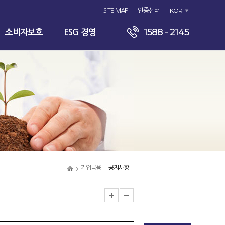
KOR
SITE MAP
인증센터
1588 - 2145
소비자보호
ESG 경영
기업금융
공지사항