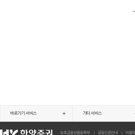
바로가기 서비스
기타 서비스
보호금융상품등록부
공동인증안내
이용