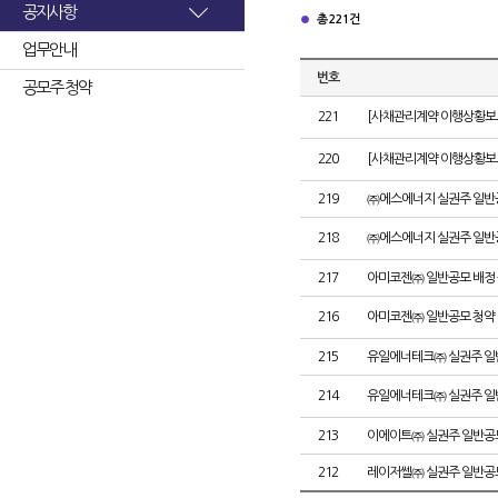
공지사항
총 221건
업무안내
번호
공모주 청약
221
[사채관리계약 이행상황보고
220
[사채관리계약 이행상황보고
219
㈜에스에너지 실권주 일반
218
㈜에스에너지 실권주 일반
217
아미코젠㈜ 일반공모 배정
216
아미코젠㈜ 일반공모 청약
215
유일에너테크㈜ 실권주 일
214
유일에너테크㈜ 실권주 일
213
이에이트㈜ 실권주 일반공
212
레이저쎌㈜ 실권주 일반공