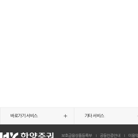
바로가기 서비스
기타 서비스
보호금융상품등록부
공동인증안내
이용