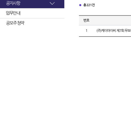
공지사항
총 221건
업무안내
번호
공모주 청약
1
(주)케이아이씨 제7회 무