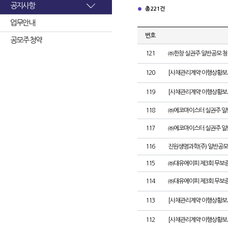
공지사항
총 221건
업무안내
번호
공모주 청약
121
㈜한창 실권주 일반공모 청
120
[사채관리계약 이행상황보고
119
[사채관리계약 이행상황보고
118
㈜에코마이스터 실권주 일
117
㈜에코마이스터 실권주 일
116
진원생명과학(주) 일반공모
115
㈜대유에이피 제3회 무보
114
㈜대유에이피 제3회 무보
113
[사채관리계약 이행상황보
112
[사채관리계약 이행상황보고