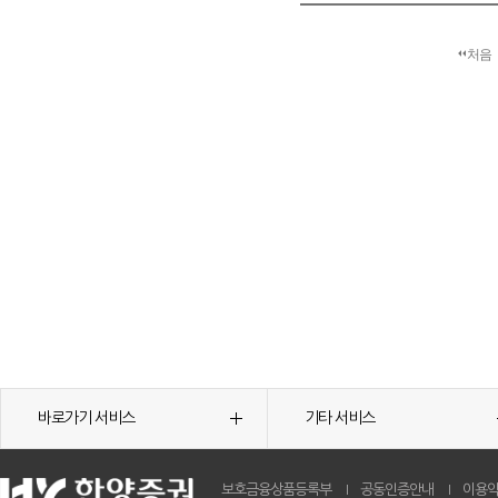
처음
바로가기 서비스
기타 서비스
보호금융상품등록부
공동인증안내
이용