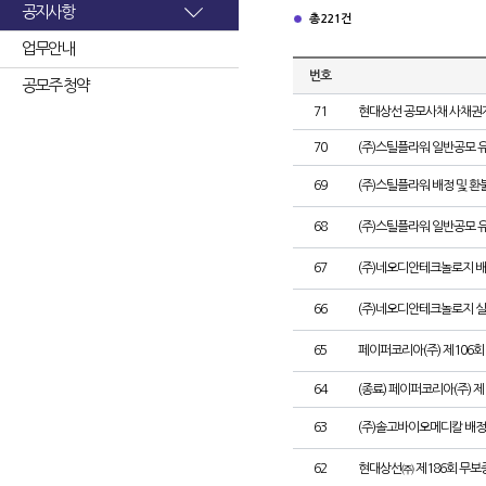
공지사항
총 221건
업무안내
번호
공모주 청약
71
현대상선 공모사채 사채권자
70
(주)스틸플라워 일반공모 
69
(주)스틸플라워 배정 및 
68
(주)스틸플라워 일반공모 
67
(주)네오디안테크놀로지 배
66
(주)네오디안테크놀로지 
65
페이퍼코리아(주) 제106
64
(종료) 페이퍼코리아(주) 
63
(주)솔고바이오메디칼 배정
62
현대상선㈜ 제186회 무보