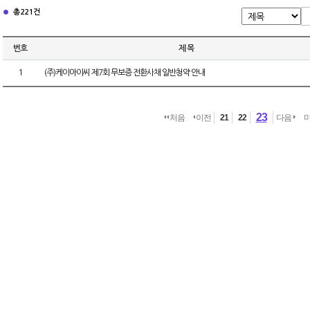
총 221건
번호
제 목
1
(주)케이아이씨 제7회 무보증 전환사채 일반청약 안내
23
처음
이전
21
22
다음