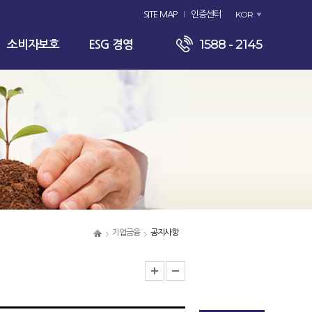
KOR
SITE MAP
인증센터
1588 - 2145
소비자보호
ESG 경영
기업금융
공지사항