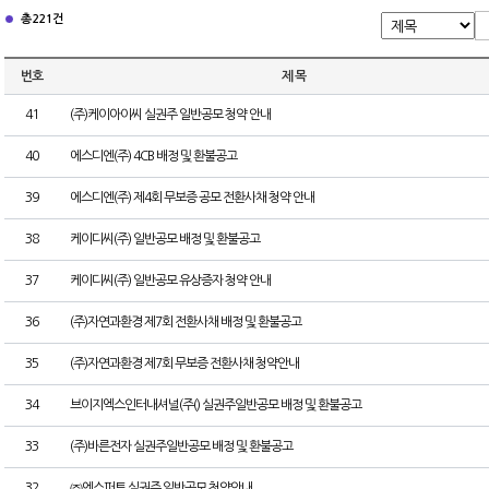
총 221건
번호
제 목
41
(주)케이아이씨 실권주 일반공모 청약 안내
40
에스디엔(주) 4CB 배정 및 환불공고
39
에스디엔(주) 제4회 무보증 공모 전환사채 청약 안내
38
케이디씨(주) 일반공모 배정 및 환불공고
37
케이디씨(주) 일반공모 유상증자 청약 안내
36
(주)자연과환경 제7회 전환사채 배정 및 환불공고
35
(주)자연과환경 제7회 무보증 전환사채 청약안내
34
브이지엑스인터내셔널(주() 실권주일반공모 배정 및 환불공고
33
(주)바른전자 실권주일반공모 배정 및 환불공고
32
㈜엔스퍼트 실권주 일반공모 청약안내