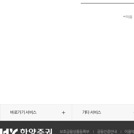
처음
바로가기 서비스
기타 서비스
보호금융상품등록부
공동인증안내
이용