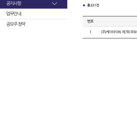
공지사항
총 221건
업무안내
번호
공모주 청약
1
(주)케이아이씨 제7회 무