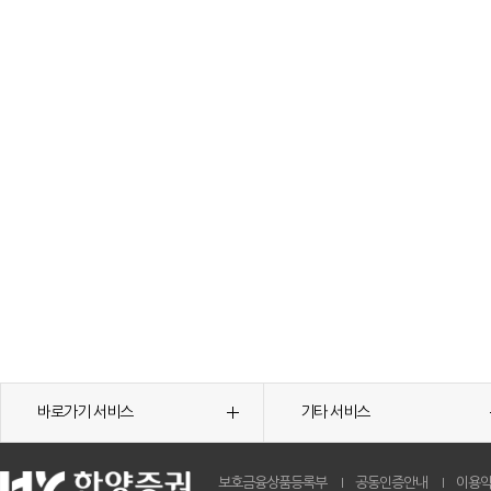
바로가기 서비스
기타 서비스
보호금융상품등록부
공동인증안내
이용