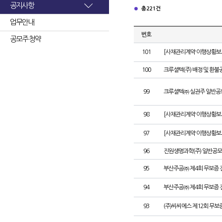
공지사항
총 221건
업무안내
번호
공모주 청약
101
[사채관리계약 이행상황보고
100
크루셜텍(주) 배정 및 환불
99
크루셜텍㈜ 실권주 일반공
98
[사채관리계약 이행상황보고
97
[사채관리계약 이행상황보고
96
진원생명과학(주) 일반공모
95
부산주공㈜ 제4회 무보증 
94
부산주공㈜ 제4회 무보증 
93
(주)씨씨에스 제12회 무