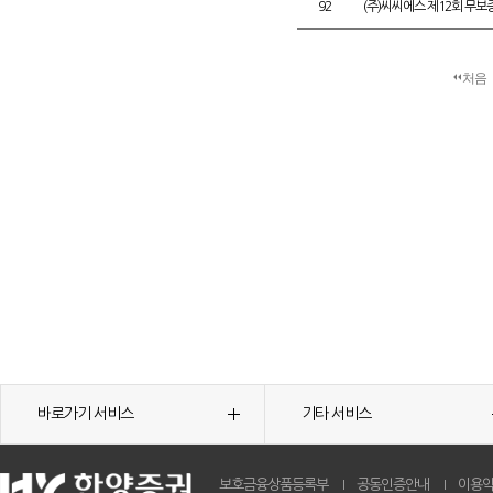
92
(주)씨씨에스 제12회 무
처음
바로가기 서비스
기타 서비스
보호금융상품등록부
공동인증안내
이용