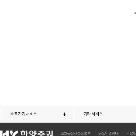
바로가기 서비스
기타 서비스
보호금융상품등록부
공동인증안내
이용