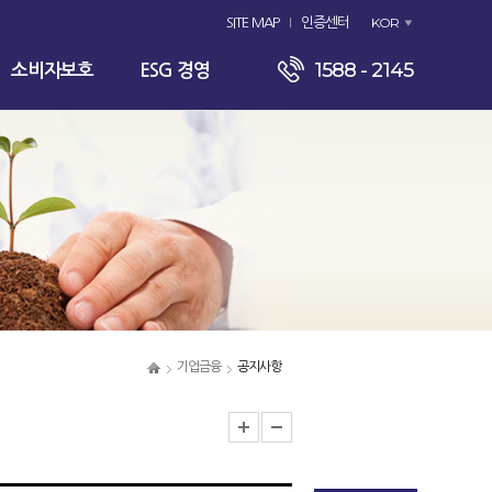
KOR
SITE MAP
인증센터
1588 - 2145
소비자보호
ESG 경영
기업금융
공지사항