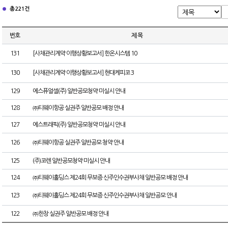
총 221건
번호
제 목
131
[사채관리계약 이행상황보고서] 한온시스템 10
130
[사채관리계약 이행상황보고서] 현대케피코 3
129
에스퓨얼셀(주) 일반공모청약 미실시 안내
128
㈜티웨이항공 실권주 일반공모 배정 안내
127
에스트래픽(주) 일반공모청약 미실시 안내
126
㈜티웨이항공 실권주 일반공모 청약 안내
125
(주)코렌 일반공모청약 미실시 안내
124
㈜티웨이홀딩스 제24회 무보증 신주인수권부사채 일반공모 배정 안내
123
㈜티웨이홀딩스 제24회 무보증 신주인수권부사채 일반공모 안내
122
㈜한창 실권주 일반공모 배정 안내