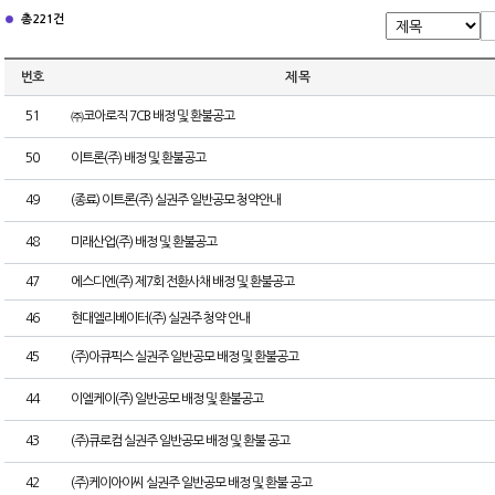
총 221건
번호
제 목
51
㈜코아로직 7CB 배정 및 환불공고
50
이트론(주) 배정 및 환불공고
49
(종료) 이트론(주) 실권주 일반공모 청약안내
48
미래산업(주) 배정 및 환불공고
47
에스디엔(주) 제7회 전환사채 배정 및 환불공고
46
현대엘리베이터(주) 실권주 청약 안내
45
(주)아큐픽스 실권주 일반공모 배정 및 환불공고
44
이엘케이(주) 일반공모 배정 및 환불공고
43
(주)큐로컴 실권주 일반공모 배정 및 환불 공고
42
(주)케이아이씨 실권주 일반공모 배정 및 환불 공고