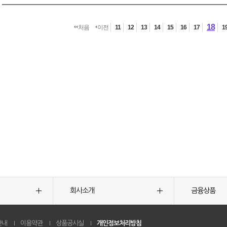
18
처음
이전
11
12
13
14
15
16
17
1
회사소개
금융상품
안내
이용약관
상품공시실
개인정보처리방침