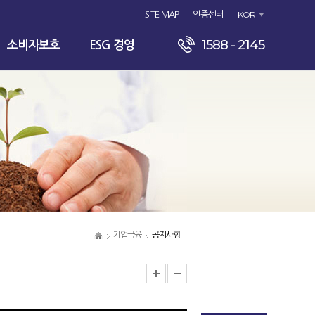
KOR
SITE MAP
인증센터
1588 - 2145
소비자보호
ESG 경영
기업금융
공지사항