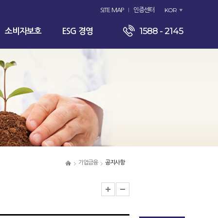
KOR
SITE MAP
인증센터
1588 - 2145
소비자보호
ESG 경영
기업금융
공지사항