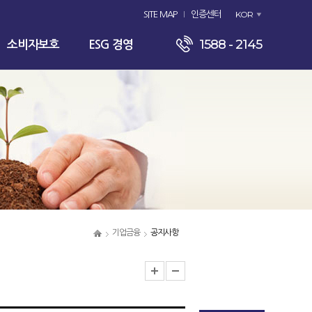
KOR
SITE MAP
인증센터
1588 - 2145
소비자보호
ESG 경영
기업금융
공지사항