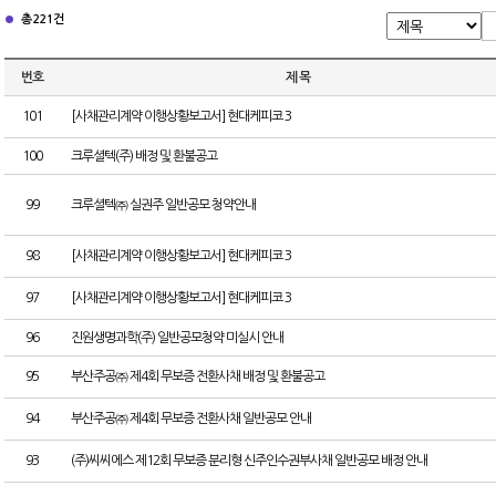
총 221건
번호
제 목
101
[사채관리계약 이행상황보고서] 현대케피코 3
100
크루셜텍(주) 배정 및 환불공고
99
크루셜텍㈜ 실권주 일반공모 청약안내
98
[사채관리계약 이행상황보고서] 현대케피코 3
97
[사채관리계약 이행상황보고서] 현대케피코 3
96
진원생명과학(주) 일반공모청약 미실시 안내
95
부산주공㈜ 제4회 무보증 전환사채 배정 및 환불공고
94
부산주공㈜ 제4회 무보증 전환사채 일반공모 안내
93
(주)씨씨에스 제12회 무보증 분리형 신주인수권부사채 일반공모 배정 안내