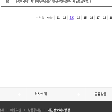
92
(주)씨씨에스 제12회 무보증 분리형 신주인수권부사채 일반공모 안내
13
처음
이전
11
12
14
15
16
17
18
1
회사소개
금융상품
안내
이용약관
상품공시실
개인정보처리방침