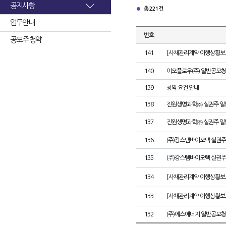
공지사항
총 221건
업무안내
번호
공모주 청약
141
[사채관리계약 이행상황보고
140
이오플로우(주) 일반공모청
139
청약 요건 안내
138
진원생명과학㈜ 실권주 일
137
진원생명과학㈜ 실권주 일
136
(주)강스템바이오텍 실권주
135
(주)강스템바이오텍 실권주
134
[사채관리계약 이행상황보고
133
[사채관리계약 이행상황보고
132
(주)에스에너지 일반공모청