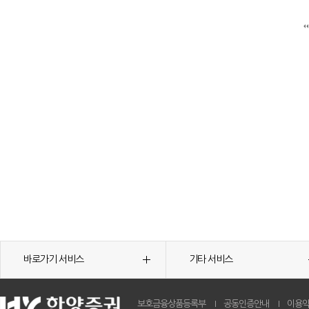
바로가기 서비스
기타 서비스
보호금융상품등록부
공동인증안내
이용