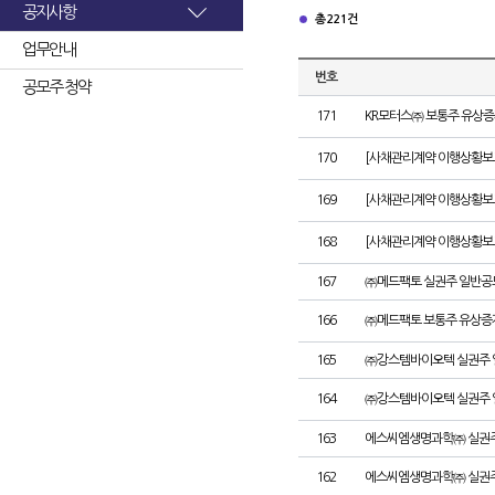
공지사항
총 221건
업무안내
번호
공모주 청약
171
KR모터스㈜ 보통주 유상증
170
[사채관리계약 이행상황보고서
169
[사채관리계약 이행상황보고서
168
[사채관리계약 이행상황보고서
167
㈜메드팩토 실권주 일반공
166
㈜메드팩토 보통주 유상증
165
㈜강스템바이오텍 실권주 
164
㈜강스템바이오텍 실권주 
163
에스씨엠생명과학㈜ 실권주
162
에스씨엠생명과학㈜ 실권주