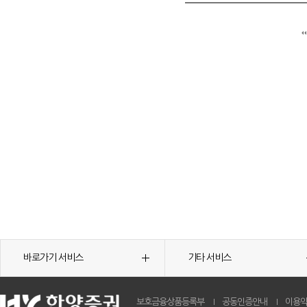
바로가기 서비스
기타 서비스
보호금융상품등록부
공동인증안내
이용