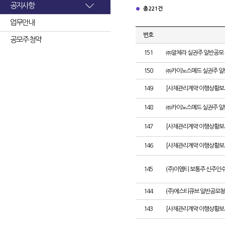
공지사항
총 221건
업무안내
번호
공모주 청약
151
㈜알체라 실권주 일반공모 
150
㈜카이노스메드 실권주 일
149
[사채관리계약 이행상황보고서
148
㈜카이노스메드 실권주 일
147
[사채관리계약 이행상황보고
146
[사채관리계약 이행상황보고
145
(주)이엠티 보통주 신주인
144
(주)에스티큐브 일반공모청
143
[사채관리계약 이행상황보고서