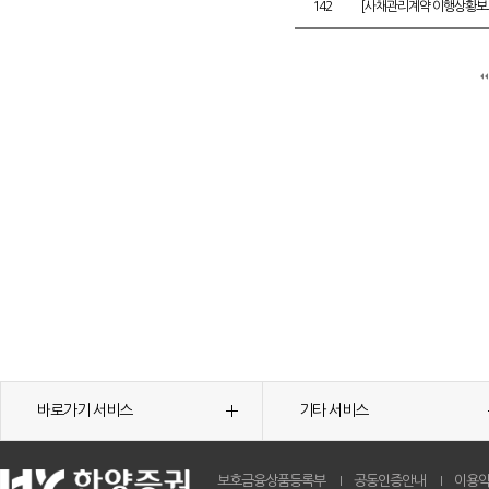
142
[사채관리계약 이행상황보고
바로가기 서비스
기타 서비스
보호금융상품등록부
공동인증안내
이용